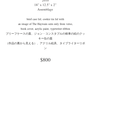
2010
18” x 12.5” x 2”
Assemblage
brief case lid, cookie tin lid with
an image of The Haywain seen only from verso,
book cover, acrylic paint, typewriter ribbon
ブリーフケースの蓋、ジョン・コンスタブルの秣車の絵のクッ
キー缶の蓋
（作品の裏から見える）、アクリル絵具、タイプライターリボ
ン
$800