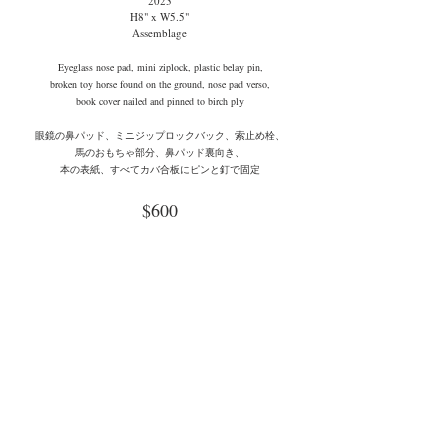
2023
H8" x W5.5"
Assemblage
Eyeglass nose pad, mini ziplock, plastic belay pin,
broken toy horse found on the ground, nose pad verso,
book cover nailed and pinned to birch ply
眼鏡の鼻パッド、ミニジップロックバック、索止め栓、
馬のおもちゃ部分、鼻パッド裏向き、
本の表紙、すべてカバ合板にピンと釘で固定
$600